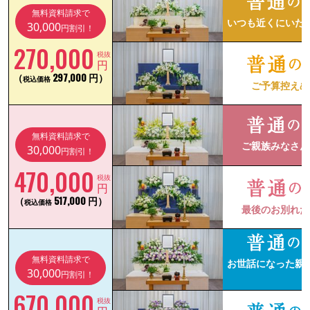
無料資料請求で
いつも近くにいた
30,000
円割引！
270,000
税抜
円
（
297,000 円）
税込価格
ご予算控えめ
無料資料請求で
ご親族みなさん
30,000
円割引！
470,000
税抜
円
（
517,000 円）
税込価格
最後のお別れだ
無料資料請求で
お世話になった親
30,000
円割引！
670,000
税抜