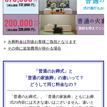
円
（
737,000 円）
税込価格
式の進行もお任
200,000
税抜
円
負担を抑えてシン
（
220,000 円）
税込価格
火葬料金は別途お客様ご負担となります
その他に追加費用が掛かる場合
「普通のお葬式」と
「普通の家族葬」の違いって？
どうして同じ料金なの？
「普通のお葬式」、「普通の家族葬」ともにお葬
式の内容には大きな違いはございません。違いと