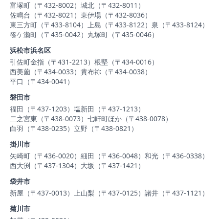
富塚町（〒432-8002）
城北（〒432-8011）
佐鳴台（〒432-8021）
東伊場（〒432-8036）
東三方町（〒433-8104）
上島（〒433-8122）
泉（〒433-8124）
篠ケ瀬町（〒435-0042）
丸塚町（〒435-0046）
浜松市浜名区
引佐町金指（〒431-2213）
根堅（〒434-0016）
西美薗（〒434-0033）
貴布祢（〒434-0038）
平口（〒434-0041）
磐田市
福田（〒437-1203）
塩新田（〒437-1213）
二之宮東（〒438-0073）
七軒町ほか（〒438-0078）
白羽（〒438-0235）
立野（〒438-0821）
掛川市
矢崎町（〒436-0020）
細田（〒436-0048）
和光（〒436-0338）
西大渕（〒437-1304）
大坂（〒437-1421）
袋井市
新屋（〒437-0013）
上山梨（〒437-0125）
諸井（〒437-1121）
菊川市