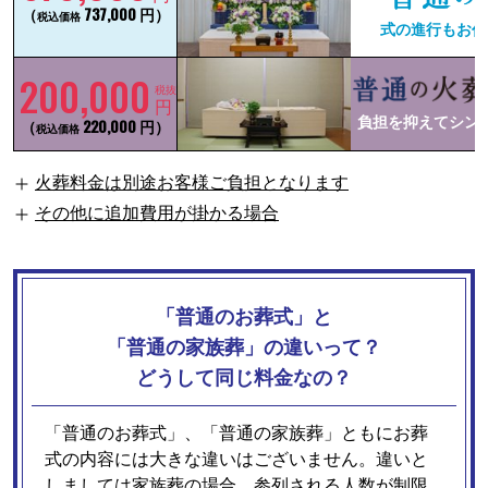
（
737,000 円）
税込価格
式の進行もお任
200,000
税抜
円
負担を抑えてシン
（
220,000 円）
税込価格
火葬料金は別途お客様ご負担となります
その他に追加費用が掛かる場合
「普通のお葬式」と
「普通の家族葬」の違いって？
どうして同じ料金なの？
「普通のお葬式」、「普通の家族葬」ともにお葬
式の内容には大きな違いはございません。違いと
しましては家族葬の場合、参列される人数が制限