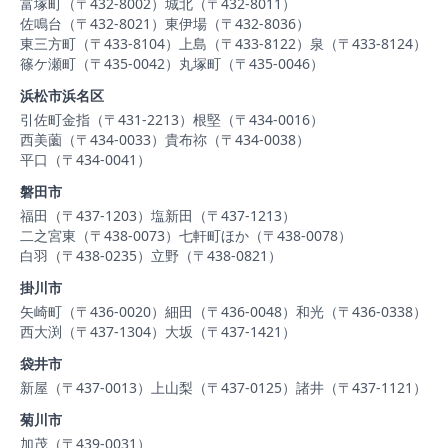
富塚町（〒432-8002）
城北（〒432-8011）
佐鳴台（〒432-8021）
東伊場（〒432-8036）
東三方町（〒433-8104）
上島（〒433-8122）
泉（〒433-8124）
篠ケ瀬町（〒435-0042）
丸塚町（〒435-0046）
浜松市浜名区
引佐町金指（〒431-2213）
根堅（〒434-0016）
西美薗（〒434-0033）
貴布祢（〒434-0038）
平口（〒434-0041）
磐田市
福田（〒437-1203）
塩新田（〒437-1213）
二之宮東（〒438-0073）
七軒町ほか（〒438-0078）
白羽（〒438-0235）
立野（〒438-0821）
掛川市
矢崎町（〒436-0020）
細田（〒436-0048）
和光（〒436-0338）
西大渕（〒437-1304）
大坂（〒437-1421）
袋井市
新屋（〒437-0013）
上山梨（〒437-0125）
諸井（〒437-1121）
菊川市
加茂（〒439-0031）