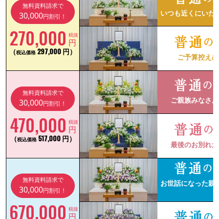
無料資料請求で
いつも近くにいた
30,000
円割引！
270,000
税抜
円
（
297,000 円）
税込価格
ご予算控えめ
無料資料請求で
ご親族みなさん
30,000
円割引！
470,000
税抜
円
（
517,000 円）
税込価格
最後のお別れだ
無料資料請求で
お世話になった親
30,000
円割引！
670,000
税抜
円