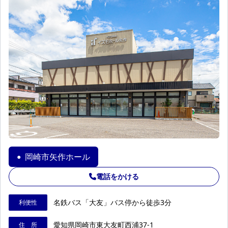
岡崎市矢作ホール
●
電話をかける
名鉄バス「大友」バス停から徒歩3分
利便性
愛知県岡崎市東大友町西浦37-1
住 所